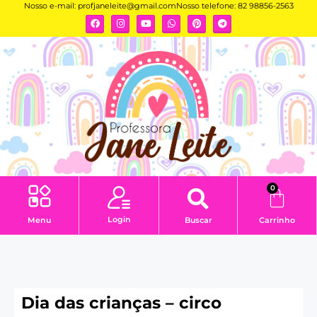
Nosso e-mail:
profjaneleite@gmail.com
Nosso telefone: 82 98856-2563
0
Login
Menu
Buscar
Carrinho
Dia das crianças – circo