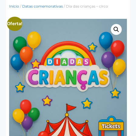
Início
/
Datas comemorativas
/ Dia das crianças – circo
Oferta!