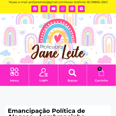
Nosso e-mail:
profjaneleite@gmail.com
Nosso telefone: 82 98856-2563
0
Login
Menu
Buscar
Carrinho
Emancipação Política de