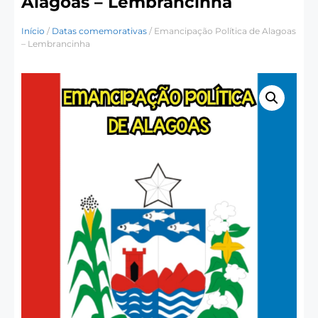
Alagoas – Lembrancinha
Início
/
Datas comemorativas
/ Emancipação Política de Alagoas
– Lembrancinha