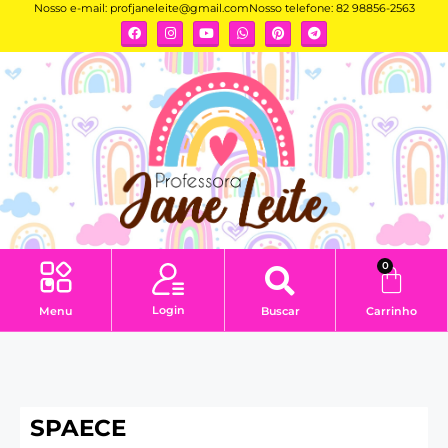
Nosso e-mail:
profjaneleite@gmail.com
Nosso telefone: 82 98856-2563
0
Login
Menu
Buscar
Carrinho
SPAECE