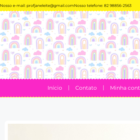
Nosso e-mail:
profjaneleite@gmail.com
Nosso telefone: 82 98856-2563
Início
Contato
Minha con