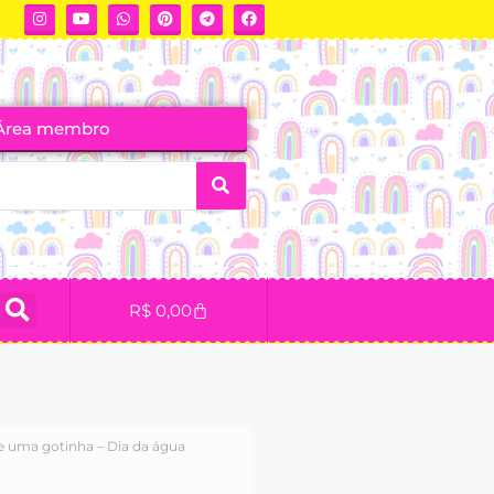
Área membro
R$
0,00
se uma gotinha – Dia da água