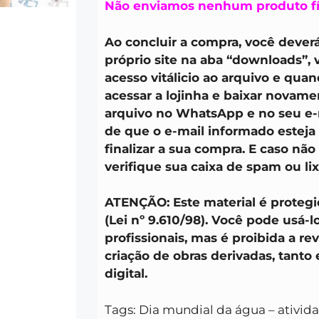
Não enviamos nenhum produto fí
Ao concluir a compra, você deverá
próprio site na aba “downloads”,
acesso vitálicio ao arquivo e quan
acessar a lojinha e baixar novam
arquivo no WhatsApp e no seu e-m
de que o e-mail informado esteja
finalizar a sua compra. E caso não
verifique sua caixa de spam ou lix
ATENÇÃO: Este material é protegid
(Lei nº 9.610/98). Você pode usá-l
profissionais, mas é proibida a re
criação de obras derivadas, tanto
digital.
Tags: Dia mundial da água – ativid