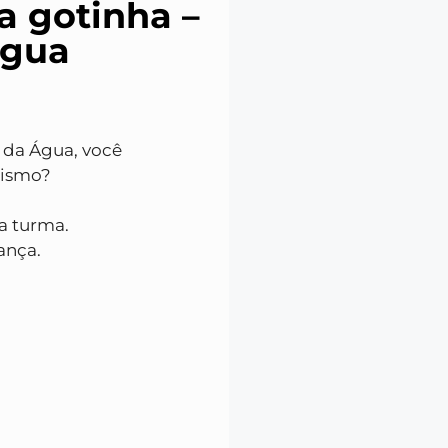
a gotinha –
água
a da Água, você
nismo?
da turma.
ança.