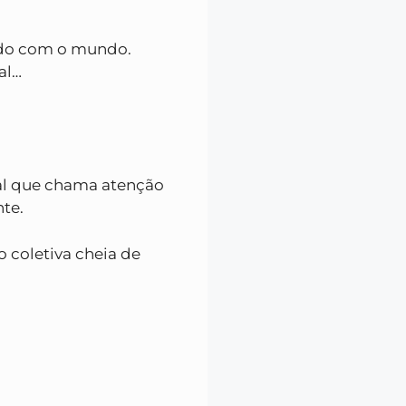
do com o mundo.
al…
al que chama atenção
nte.
 coletiva cheia de