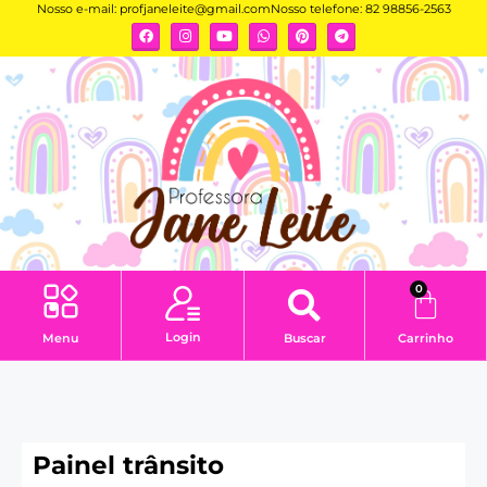
Nosso e-mail:
profjaneleite@gmail.com
Nosso telefone: 82 98856-2563
0
Login
Menu
Buscar
Carrinho
Painel trânsito