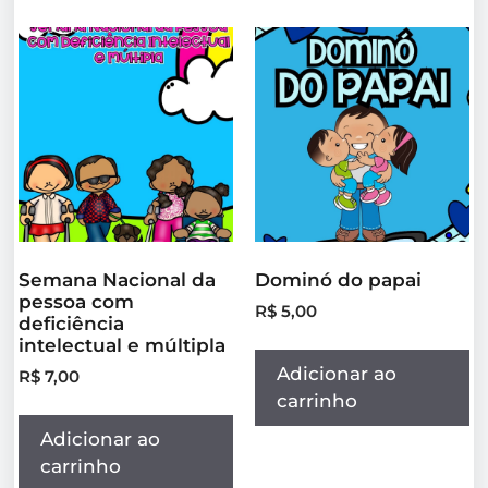
Semana Nacional da
Dominó do papai
pessoa com
R$
5,00
deficiência
intelectual e múltipla
Adicionar ao
R$
7,00
carrinho
Adicionar ao
carrinho