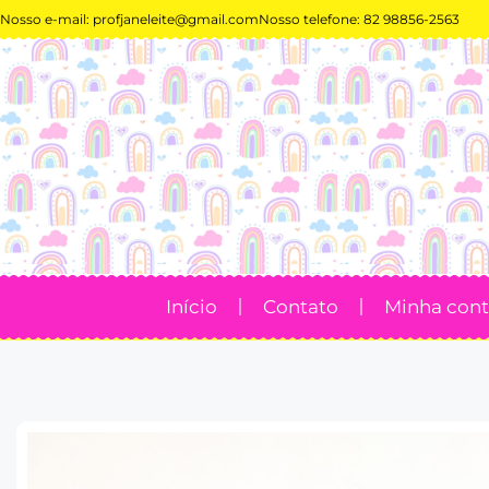
Nosso e-mail:
profjaneleite@gmail.com
Nosso telefone: 82 98856-2563
Início
Contato
Minha con