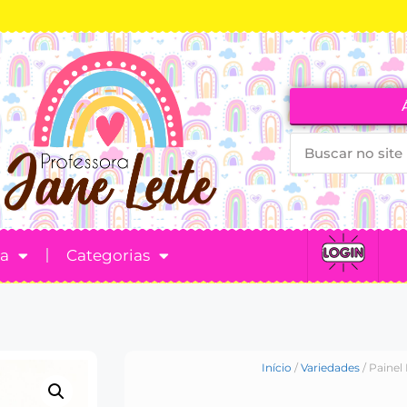
ta
Categorias
Início
/
Variedades
/ Painel