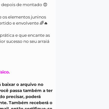
e depois de montado 😍
e os elementos juninos
rtido e envolvente 🌈🔥
prática e que encante as
ior sucesso no seu arraiá
sico.
 baixar o arquivo no
 você passa também a ter
do precisar, poderá
ente. Também receberá o
ail, então certifique-se