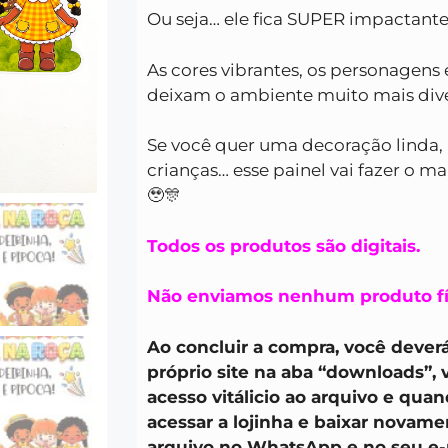
Ou seja… ele fica SUPER impactant
As cores vibrantes, os personagens 
deixam o ambiente muito mais dive
Se você quer uma decoração linda, 
crianças… esse painel vai fazer o ma
🥹🎊
Todos os produtos são digitais.
Não enviamos nenhum produto fí
Ao concluir a compra, você deverá
próprio site na aba “downloads”,
acesso vitálicio ao arquivo e quan
acessar a lojinha e baixar novam
arquivo no WhatsApp e no seu e-m