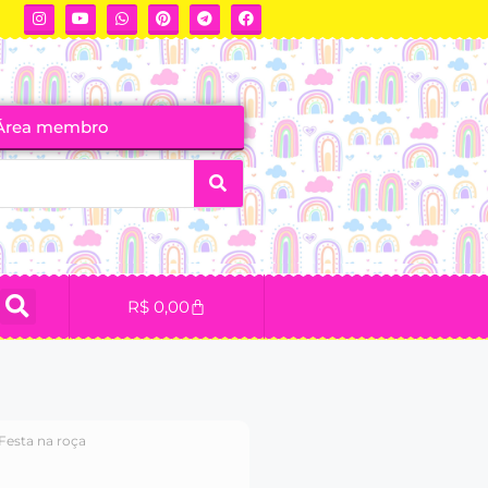
Área membro
R$
0,00
 Festa na roça