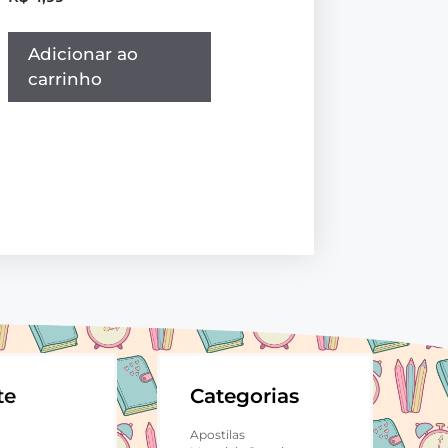
Adicionar ao
carrinho
te
Categorias
Apostilas