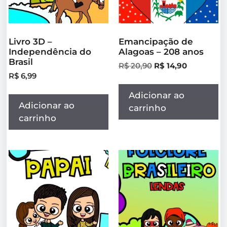
Livro 3D –
Emancipação de
Independência do
Alagoas – 208 anos
Brasil
R$
20,90
R$
14,90
R$
6,99
Adicionar ao
Adicionar ao
carrinho
carrinho