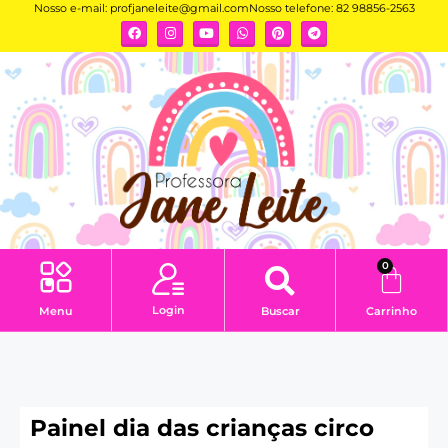
Nosso e-mail:
profjaneleite@gmail.com
Nosso telefone: 82 98856-2563
0
Login
Menu
Buscar
Carrinho
Painel dia das crianças circo