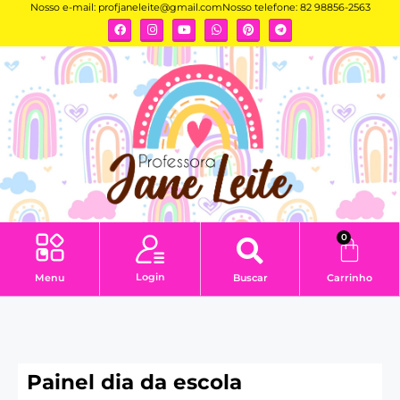
Nosso e-mail:
profjaneleite@gmail.com
Nosso telefone: 82 98856-2563
0
Login
Menu
Buscar
Carrinho
Painel dia da escola