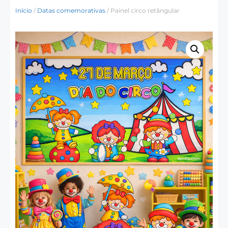
Início
/
Datas comemorativas
/ Painel circo retângular