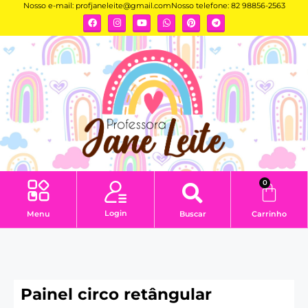
Nosso e-mail:
profjaneleite@gmail.com
Nosso telefone: 82 98856-2563
0
Login
Menu
Buscar
Carrinho
Painel circo retângular