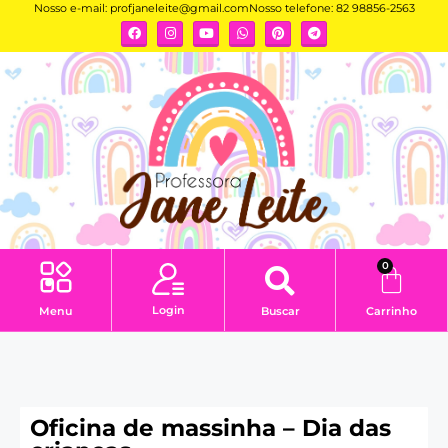
Nosso e-mail:
profjaneleite@gmail.com
Nosso telefone: 82 98856-2563
0
Login
Menu
Buscar
Carrinho
Oficina de massinha – Dia das