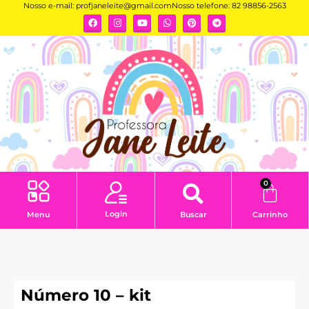
Nosso e-mail:
profjaneleite@gmail.com
Nosso telefone: 82 98856-2563
0
Login
Menu
Buscar
Carrinho
Número 10 – kit