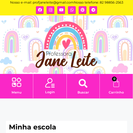
Nosso e-mail:
profjaneleite@gmail.com
Nosso telefone: 82 98856-2563
0
Login
Menu
Buscar
Carrinho
Minha escola