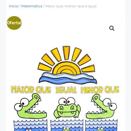
Início
/
Matemática
/ Maior que, menor que e igual
Oferta!