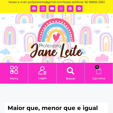
Nosso e-mail:
profjaneleite@gmail.com
Nosso telefone: 82 98856-2563
0
Login
Menu
Buscar
Carrinho
Maior que, menor que e igual