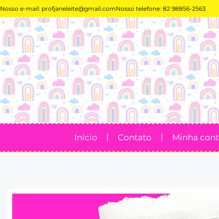
Nosso e-mail:
profjaneleite@gmail.com
Nosso telefone: 82 98856-2563
Início
Contato
Minha con