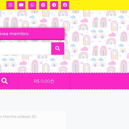
Área membro
R$
0,00
ro Marcha soldado 3D