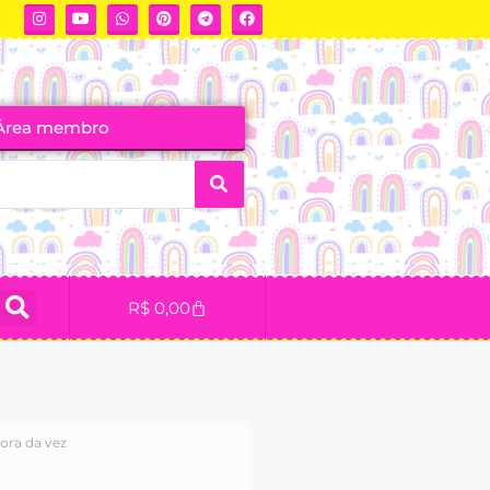
Área membro
R$
0,00
ora da vez