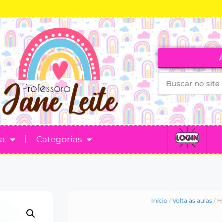
ta
Categorias
Início
/
Volta às aulas
/ H