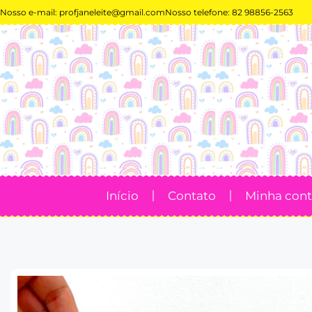
Nosso e-mail:
profjaneleite@gmail.com
Nosso telefone: 82 98856-2563
Início
Contato
Minha con