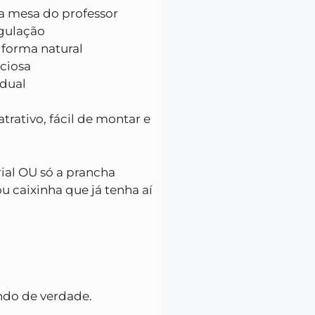
a mesa do professor
egulação
 forma natural
nciosa
idual
atrativo, fácil de montar e
ial OU só a prancha
u caixinha que já tenha aí
ndo de verdade.