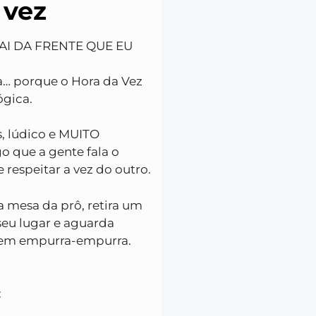
 vez
 “SAI DA FRENTE QUE EU
ira… porque o Hora da Vez
ógica.
, lúdico e MUITO
go que a gente fala o
 respeitar a vez do outro.
a mesa da prô, retira um
eu lugar e aguarda
Sem empurra-empurra.
: