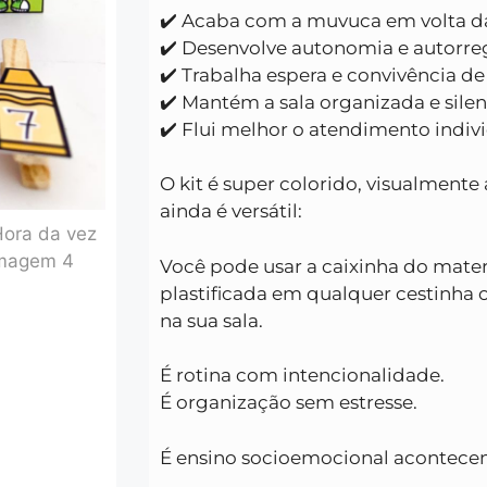
✔️ Acaba com a muvuca em volta d
✔️ Desenvolve autonomia e autorr
✔️ Trabalha espera e convivência de
✔️ Mantém a sala organizada e sile
✔️ Flui melhor o atendimento indiv
O kit é super colorido, visualmente 
ainda é versátil:
Você pode usar a caixinha do mater
plastificada em qualquer cestinha o
na sua sala.
É rotina com intencionalidade.
É organização sem estresse.
É ensino socioemocional acontece