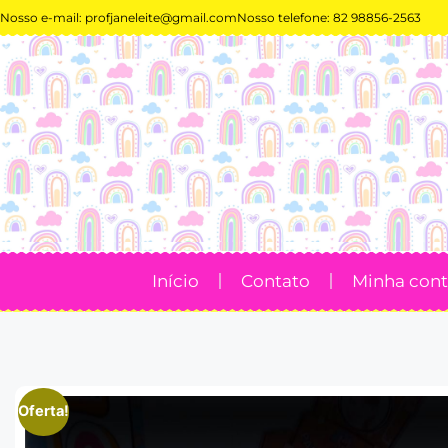
Nosso e-mail:
profjaneleite@gmail.com
Nosso telefone: 82 98856-2563
Início
Contato
Minha con
Oferta!