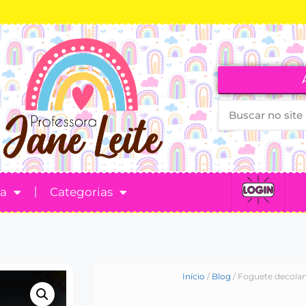
ta
Categorias
Início
/
Blog
/ Foguete decolan