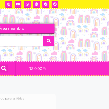
Área membro
R$
0,00
do para as férias