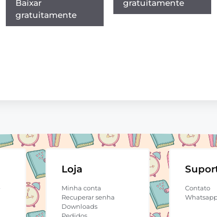
gratuitamente
Baixar
gratuitamente
Loja
Supor
e
Minha conta
Contato
Recuperar senha
Whatsap
Downloads
Pedidos