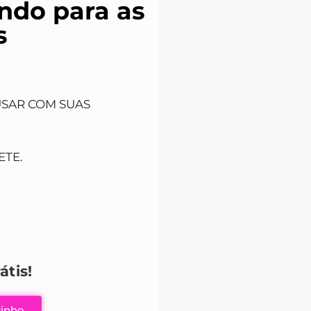
ndo para as
s
USAR COM SUAS
ETE.
átis!
rinho