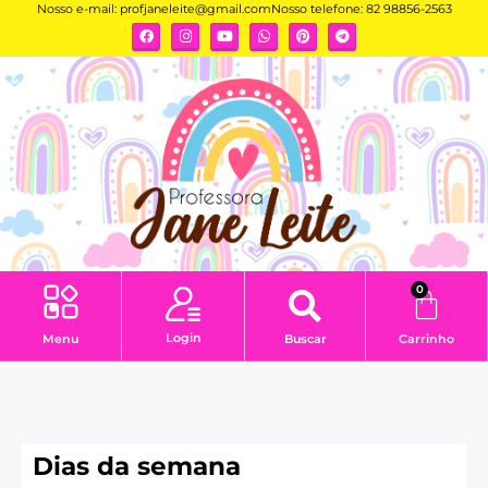
Nosso e-mail:
profjaneleite@gmail.com
Nosso telefone: 82 98856-2563
0
Login
Menu
Buscar
Carrinho
Dias da semana