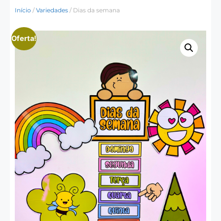
Início
/
Variedades
/ Dias da semana
Oferta!