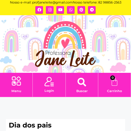
Nosso e-mail:
profjaneleite@gmail.com
Nosso telefone: 82 98856-2563
0
Login
Menu
Buscar
Carrinho
Dia dos pais