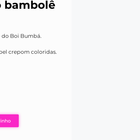
o bambolê
ê do Boi Bumbá.
apel crepom coloridas.
rinho