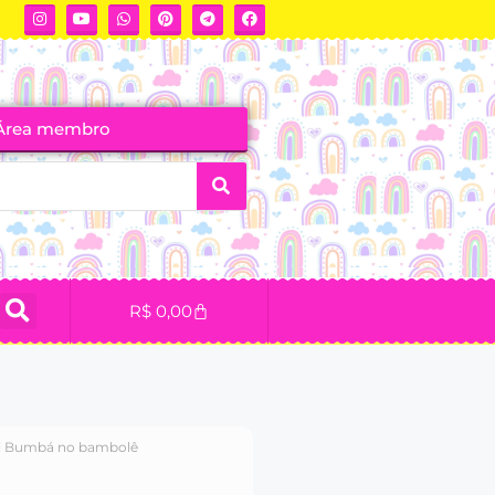
Área membro
R$
0,00
i Bumbá no bambolê