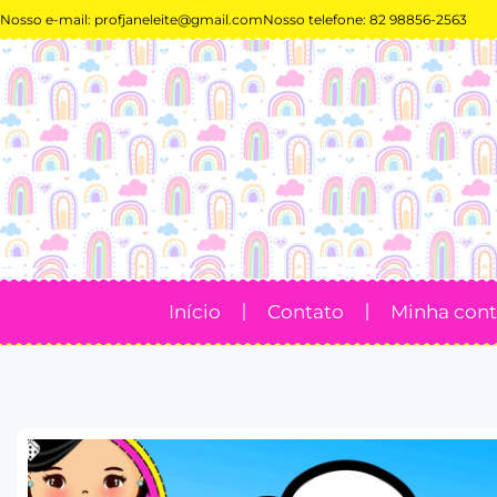
Nosso e-mail:
profjaneleite@gmail.com
Nosso telefone: 82 98856-2563
Início
Contato
Minha con