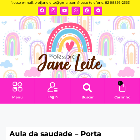
Nosso e-mail:
profjaneleite@gmail.com
Nosso telefone: 82 98856-2563
0
Login
Menu
Buscar
Carrinho
Aula da saudade – Porta