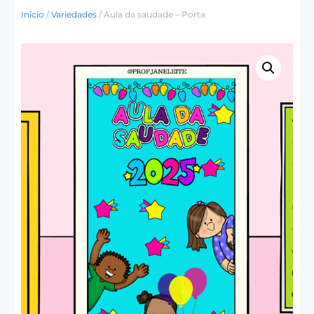
Início
/
Variedades
/ Aula da saudade – Porta