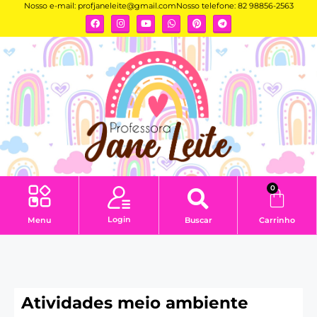
Nosso e-mail:
profjaneleite@gmail.com
Nosso telefone: 82 98856-2563
0
Login
Menu
Buscar
Carrinho
Atividades meio ambiente