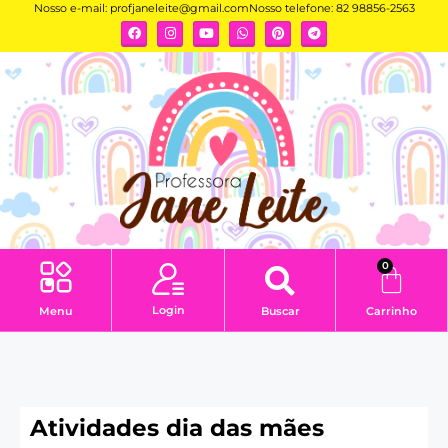
Nosso e-mail:
profjaneleite@gmail.com
Nosso telefone: 82 98856-2563
0
Login
Menu
Buscar
Carrinho
Atividades dia das mães