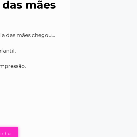
a das mães
dia das mães chegou…
fantil.
impressão.
rinho