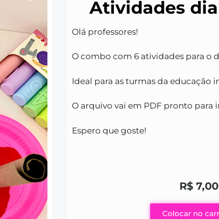
Atividades di
Olá professores!
O combo com 6 atividades para o 
Ideal para as turmas da educação in
O arquivo vai em PDF pronto para 
Espero que goste!
R$
7,00
Colocar no car