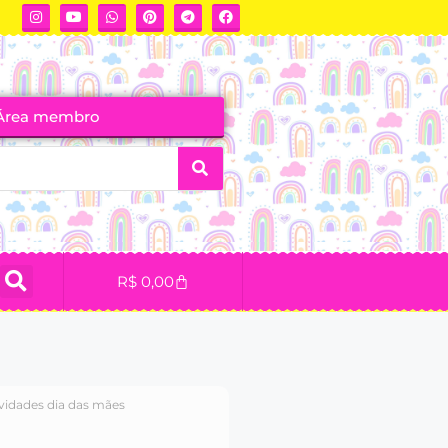
Área membro
R$
0,00
ividades dia das mães