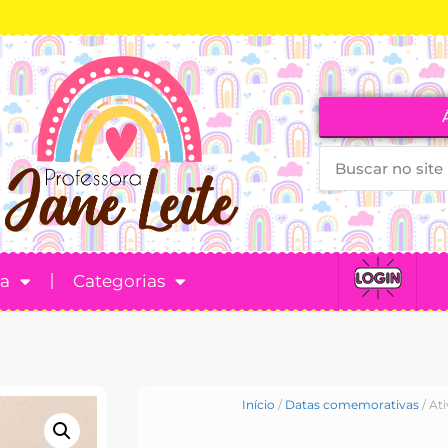
ta
Categorias
Início
/
Datas comemorativas
/ At