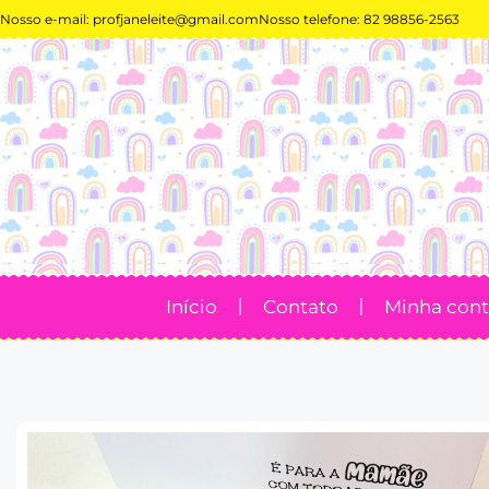
Nosso e-mail:
profjaneleite@gmail.com
Nosso telefone: 82 98856-2563
Início
Contato
Minha con