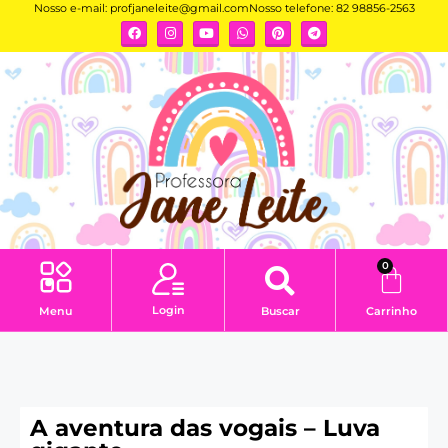
Nosso e-mail:
profjaneleite@gmail.com
Nosso telefone: 82 98856-2563
0
Login
Menu
Buscar
Carrinho
A aventura das vogais – Luva