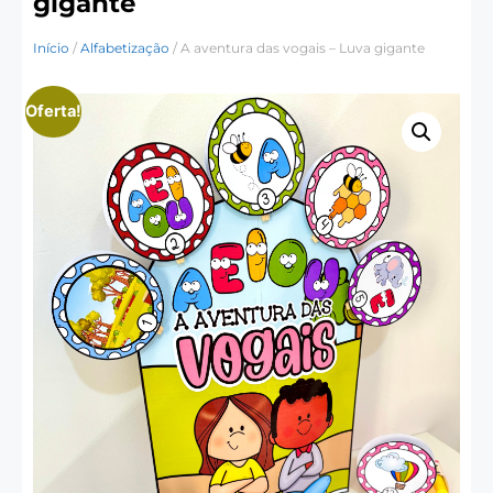
gigante
Início
/
Alfabetização
/ A aventura das vogais – Luva gigante
Oferta!